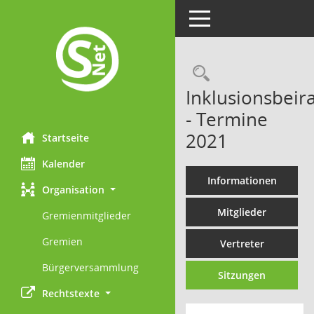
Toggle navigation
Rechercheau
Inklusionsbeira
- Termine
2021
Startseite
Kalender
Informationen
Organisation
Mitglieder
Gremienmitglieder
Gremien
Vertreter
Bürgerversammlung
Sitzungen
Rechtstexte