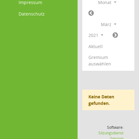
Impressum
Monat
Datenschutz
März
2021
Aktuell
Gremium
auswählen
Keine Daten
gefunden.
Software:
Sitzungsdienst
(Wird in
Session