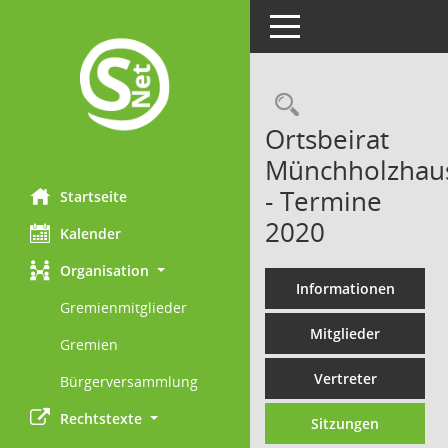
Toggle navigation
Rechercheau
Ortsbeirat
Münchholzhau
- Termine
Startseite
2020
Kalender
Organisation
Informationen
Gremienmitglieder
Mitglieder
Gremien
Vertreter
Bürgerversammlung
Rechtstexte
Sitzungen