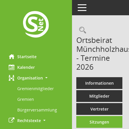
Toggle navigation
Rechercheau
Ortsbeirat
Münchholzhau
- Termine
Startseite
2026
Kalender
Organisation
Informationen
Gremienmitglieder
Mitglieder
Gremien
Vertreter
Bürgerversammlung
Rechtstexte
Sitzungen