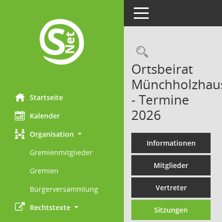
Toggle navigation
Rechercheau
Ortsbeirat
Münchholzhau
- Termine
Startseite
2026
Kalender
Organisation
Informationen
Gremienmitglieder
Mitglieder
Gremien
Vertreter
Bürgerversammlung
Rechtstexte
Sitzungen