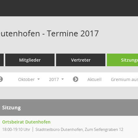
Dutenhofen - Termine 2017
Mitglieder
Vertreter
Sitzung
Oktober
2017
Aktuell
Gremium au
Sitzung
Ortsbeirat Dutenhofen
18:00-19:10 Uhr
Stadtteilbüro Dutenhofen, Zum Seifengraben 12