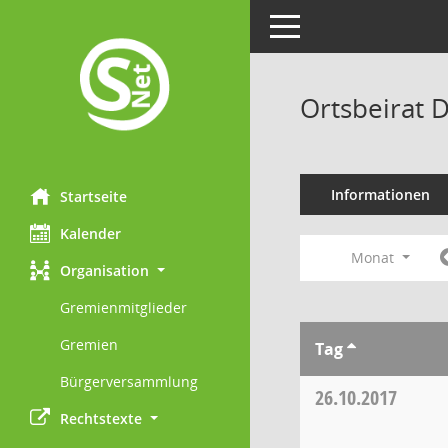
Toggle navigation
Ortsbeirat 
Informationen
Startseite
Kalender
Monat
Organisation
Gremienmitglieder
Gremien
Tag
Bürgerversammlung
26.10.2017
Rechtstexte