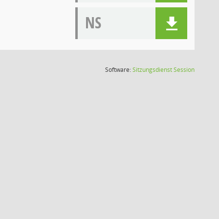
NS
(Wird in
Software:
Sitzungsdienst
Session