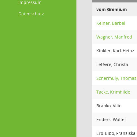
Impressum
vom Gremium
Datenschutz
Keiner, Bärbel
Wagner, Manfred
Kinkler, Karl-Heinz
Lefèvre, Christa
Schermuly, Thomas
Tacke, Krimhilde
Branko, Vilic
Enders, Walter
Erb-Bibo, Franziska