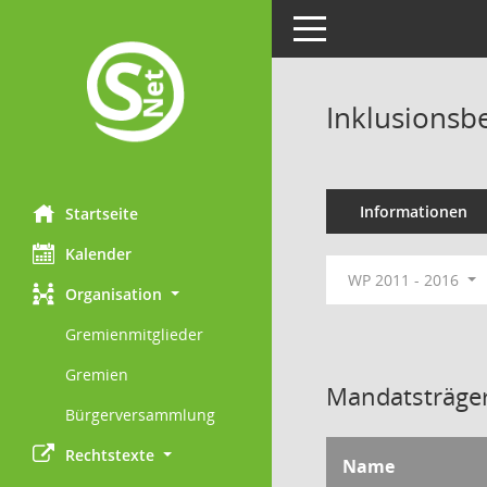
Toggle navigation
Inklusionsbe
Informationen
Startseite
Kalender
WP 2011 - 2016
Organisation
Gremienmitglieder
Gremien
Mandatsträger
Bürgerversammlung
Rechtstexte
Name