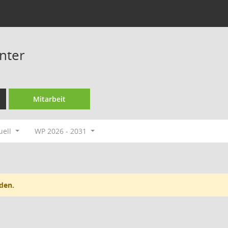
nter
Mitarbeit
uell
WP 2026 - 2031
den.