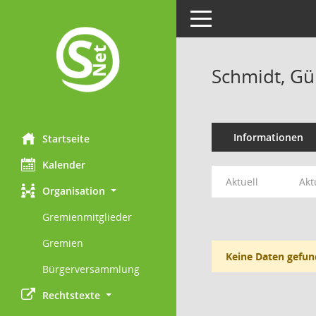
Toggle navigation
Schmidt, Gü
Informationen
Startseite
Kalender
Aktuell
Akt
Organisation
Gremienmitglieder
Gremien
Keine Daten gefun
Bürgerversammlung
Rechtstexte