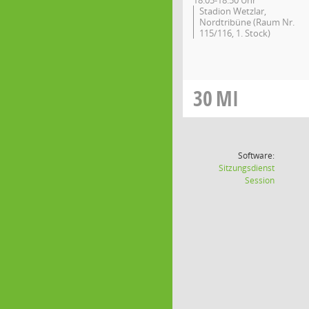
18:05-18:50 Uhr
Stadion Wetzlar,
Nordtribüne (Raum Nr.
115/116, 1. Stock)
30
MI
Software:
Sitzungsdienst
(Wird in
Session