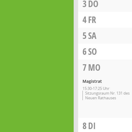
3
DO
4
FR
5
SA
6
SO
7
MO
Magistrat
15:30-17:25 Uhr
Sitzungsraum Nr. 131 des
Neuen Rathauses
8
DI