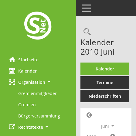
Toggle navigation
Rechercheau
Kalender
2010 Juni
Startseite
Kalender
Kalender
Organisation
Termine
Gremienmitglieder
Niederschriften
Gremien
Bürgerversammlung
Juni
Rechtstexte