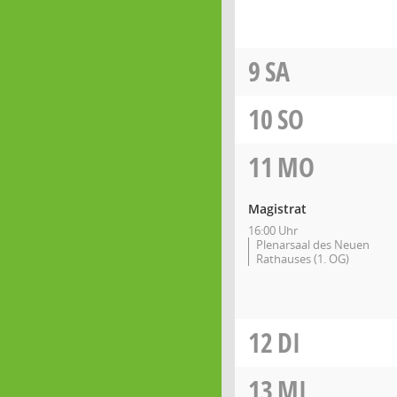
9
SA
10
SO
11
MO
Magistrat
16:00 Uhr
Plenarsaal des Neuen
Rathauses (1. OG)
12
DI
13
MI