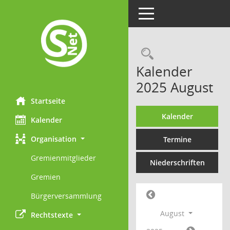
Toggle navigation
Rechercheau
Kalender
2025 August
Startseite
Kalender
Kalender
Organisation
Termine
Gremienmitglieder
Niederschriften
Gremien
Bürgerversammlung
August
Rechtstexte