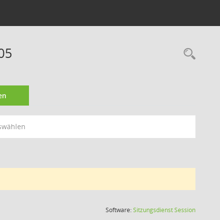
05
Rec
en
swählen
(Wird in
Software:
Sitzungsdienst
Session