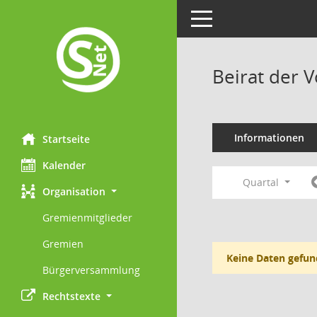
Toggle navigation
Beirat der 
Informationen
Startseite
Kalender
Quartal
Organisation
Gremienmitglieder
Gremien
Keine Daten gefun
Bürgerversammlung
Rechtstexte