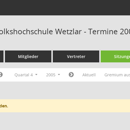
Volkshochschule Wetzlar - Termine 20
Mitglieder
Vertreter
Sitzung
Quartal 4
2005
Aktuell
Gremium au
den.