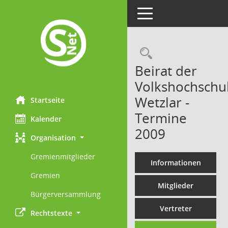
Toggle navigation
Rechercheau
Beirat der
Volkshochschu
Wetzlar -
Startseite
Termine
Kalender
2009
Organisation
Gremienmitglieder
Informationen
Gremien
Mitglieder
Bürgerversammlung
Vertreter
Rechtstexte