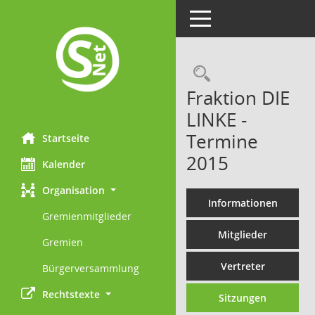
Toggle navigation
Rechercheau
Fraktion DIE
LINKE -
Termine
Startseite
2015
Kalender
Organisation
Informationen
Gremienmitglieder
Mitglieder
Gremien
Vertreter
Bürgerversammlung
Rechtstexte
Sitzungen