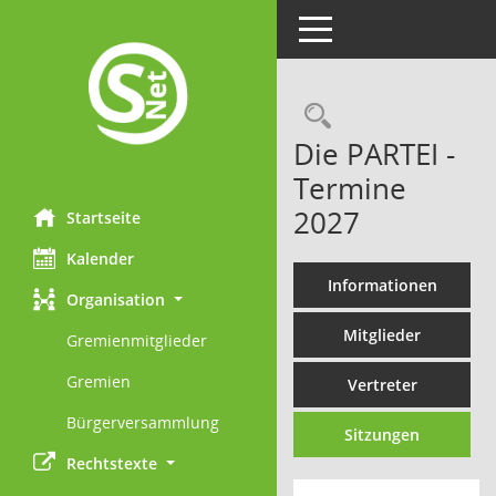
Toggle navigation
Rechercheau
Die PARTEI -
Termine
2027
Startseite
Kalender
Informationen
Organisation
Mitglieder
Gremienmitglieder
Gremien
Vertreter
Bürgerversammlung
Sitzungen
Rechtstexte