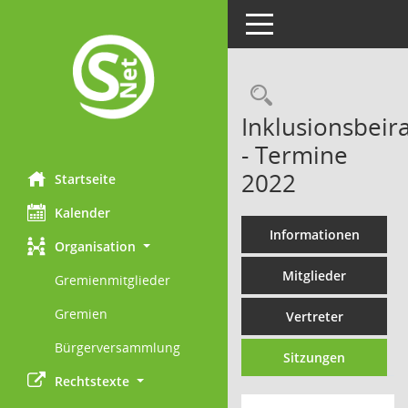
Toggle navigation
Rechercheau
Inklusionsbeira
- Termine
2022
Startseite
Kalender
Informationen
Organisation
Mitglieder
Gremienmitglieder
Gremien
Vertreter
Bürgerversammlung
Sitzungen
Rechtstexte