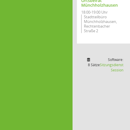
Ortsbeirat
Münchholzhausen
18:00-19:00 Uhr
Stadtteilbüro
Münchholzhausen,
Rechtenbacher
Straße 2
Software:
8 Sätze
Sitzungsdienst
(Wir
Session