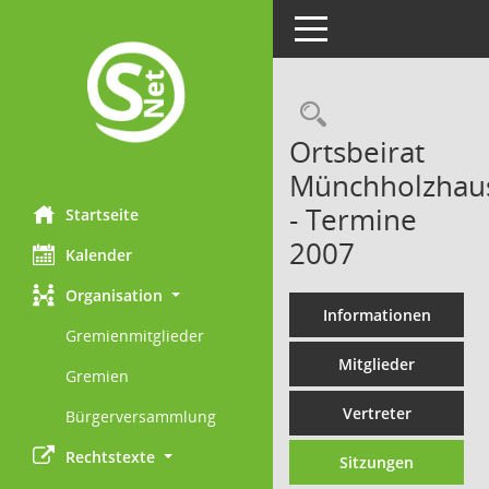
Toggle navigation
Rechercheau
Ortsbeirat
Münchholzhau
- Termine
Startseite
2007
Kalender
Organisation
Informationen
Gremienmitglieder
Mitglieder
Gremien
Vertreter
Bürgerversammlung
Rechtstexte
Sitzungen