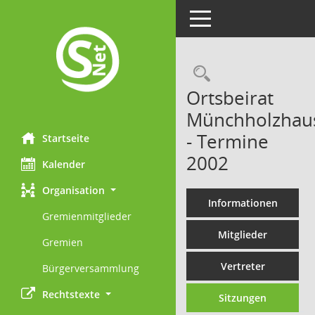
Toggle navigation
Rechercheau
Ortsbeirat
Münchholzhau
- Termine
Startseite
2002
Kalender
Organisation
Informationen
Gremienmitglieder
Mitglieder
Gremien
Vertreter
Bürgerversammlung
Rechtstexte
Sitzungen