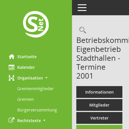
Toggle navigation
Rechercheau
Betriebskommi
Eigenbetrieb
Stadthallen -
Startseite
Termine
Kalender
2001
Organisation
Gremienmitglieder
Informationen
Gremien
Mitglieder
Bürgerversammlung
Vertreter
Rechtstexte