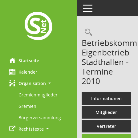
Toggle navigation
Rechercheau
Betriebskommi
Eigenbetrieb
Stadthallen -
Startseite
Termine
Kalender
2010
Organisation
Gremienmitglieder
Informationen
Gremien
Mitglieder
Bürgerversammlung
Vertreter
Rechtstexte