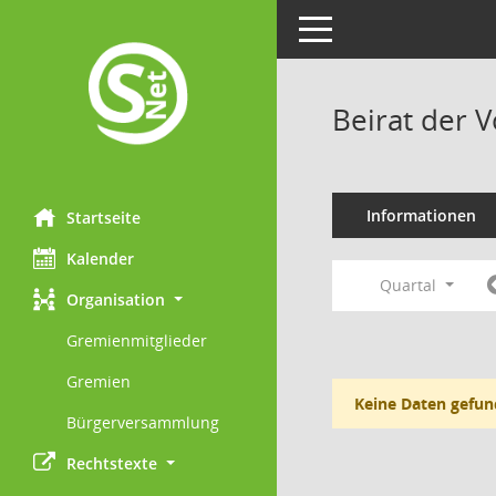
Toggle navigation
Beirat der 
Informationen
Startseite
Kalender
Quartal
Organisation
Gremienmitglieder
Gremien
Keine Daten gefun
Bürgerversammlung
Rechtstexte