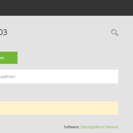
03
Rec
en
swählen
(Wird in
Software:
Sitzungsdienst
Session