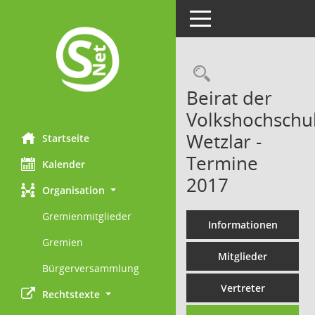
Toggle navigation
Rechercheau
Beirat der
Volkshochschu
Wetzlar -
Startseite
Termine
Kalender
2017
Organisation
Gremienmitglieder
Informationen
Gremien
Mitglieder
Bürgerversammlung
Vertreter
Rechtstexte