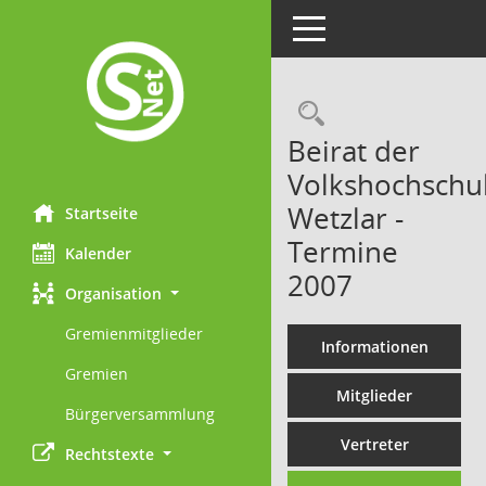
Toggle navigation
Rechercheau
Beirat der
Volkshochschu
Wetzlar -
Startseite
Termine
Kalender
2007
Organisation
Gremienmitglieder
Informationen
Gremien
Mitglieder
Bürgerversammlung
Vertreter
Rechtstexte