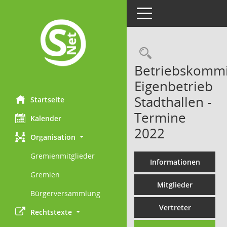
Toggle navigation
Rechercheau
Betriebskommi
Eigenbetrieb
Stadthallen -
Startseite
Termine
Kalender
2022
Organisation
Gremienmitglieder
Informationen
Gremien
Mitglieder
Bürgerversammlung
Vertreter
Rechtstexte